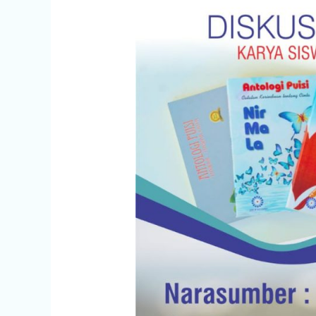
BAHASA
SMPIP
AZ-
ZAHRA
2019