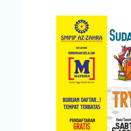
KEGIATAN
TRY
OUT
USBN
TINGKAT
SD
DEPOK-
PAMULANG
2019